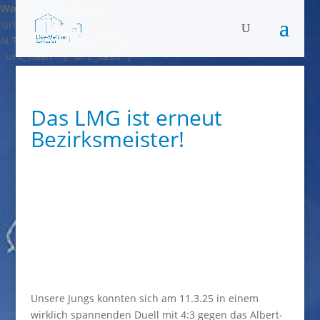
WordPress-Datenbank-Fehler:
[Duplicate entry '' for key
'url_hash']
ALTER TABLE `X1l3AM50Z8_blc_links` ADD UNIQUE KEY
`url_hash` (`url_hash`)
Das LMG ist erneut
Bezirksmeister!
Unsere Jungs konnten sich am 11.3.25 in einem
wirklich spannenden Duell mit 4:3 gegen das Albert-