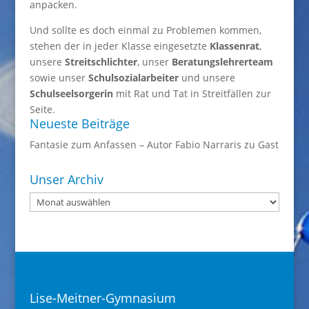
anpacken.
Und sollte es doch einmal zu Problemen kommen,
stehen der in jeder Klasse eingesetzte
Klassenrat
,
unsere
Streitschlichter
, unser
Beratungslehrerteam
sowie unser
Schulsozialarbeiter
und unsere
Schulseelsorgerin
mit Rat und Tat in Streitfällen zur
Seite.
Neueste Beiträge
Fantasie zum Anfassen – Autor Fabio Narraris zu Gast
Unser Archiv
Unser
Archiv
Lise-Meitner-Gymnasium