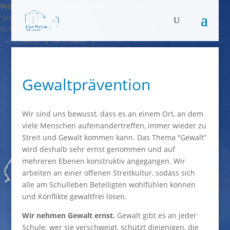
WordPress-Datenbank-Fehler:
[Duplicate entry '' for key
'url_hash']
ALTER TABLE `X1l3AM50Z8_blc_links` ADD UNIQUE KEY
`url_hash` (`url_hash`)
Gewaltprävention
Wir sind uns bewusst, dass es an einem Ort, an dem
viele Menschen aufeinandertreffen, immer wieder zu
Streit und Gewalt kommen kann. Das Thema “Gewalt”
wird deshalb sehr ernst genommen und auf
mehreren Ebenen konstruktiv angegangen. Wir
arbeiten an einer offenen Streitkultur, sodass sich
alle am Schulleben Beteiligten wohlfühlen können
und Konflikte gewaltfrei lösen.
Wir nehmen Gewalt ernst.
Gewalt gibt es an jeder
Schule; wer sie verschweigt, schützt diejenigen, die